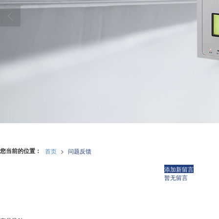
您当前的位置：
首页
>
问题反馈
添加新留言
暂无留言