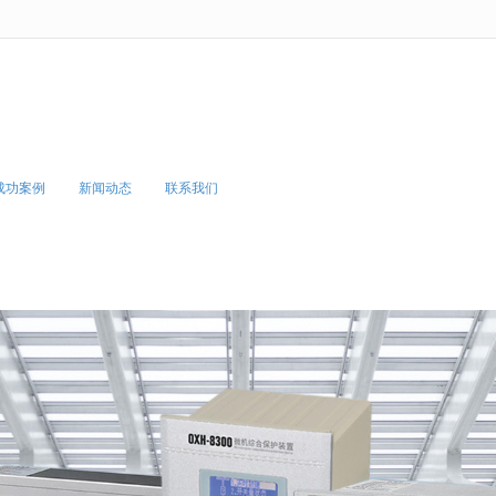
无法获得最佳浏览体验，推荐下载安装谷歌浏览器！
成功案例
新闻动态
联系我们