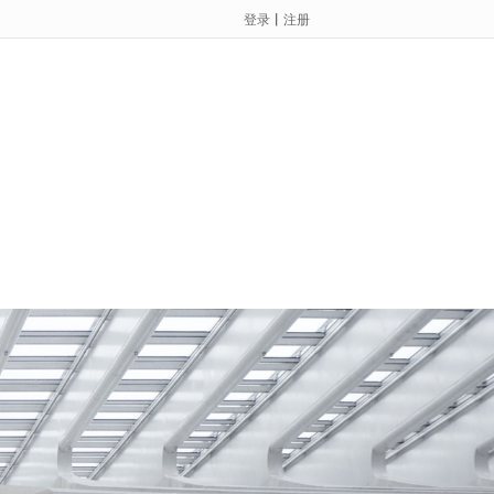
登录
丨
注册